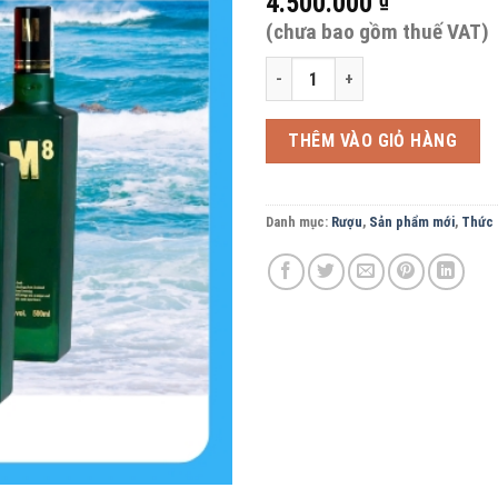
4.500.000
(chưa bao gồm thuế VAT)
MẪU SƠN ĐỈNH - Rượu M8 thùng 6 c
THÊM VÀO GIỎ HÀNG
Danh mục:
Rượu
,
Sản phẩm mới
,
Thức 