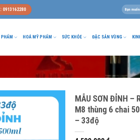
Tìm
: 0913162280
kiếm:
U PHẨM
HOÁ MỸ PHẨM
SỨC KHỎE
ĐẶC SẢN VÙNG
KIN
u
MẪU SƠN ĐỈNH – 
M8 thùng 6 chai 5
– 33độ
₫