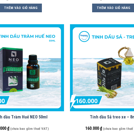
THÊM VÀO GIỎ HÀNG
THÊM VÀO GIỎ HÀNG
h dầu Tràm Huế NEO 50ml
Tinh dầu Sả treo xe – 8
.000
₫
160.000
₫
(chưa bao gồm thuế VAT)
(chưa bao gồm thuế