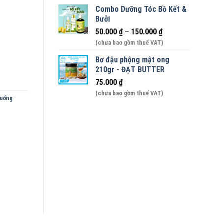
Combo Dưỡng Tóc Bồ Kết &
Bưởi
hai 500ml - 33độ số lượng
50.000
₫
–
150.000
₫
(chưa bao gồm thuế VAT)
Bơ đậu phộng mật ong
210gr - ĐẠT BUTTER
75.000
₫
(chưa bao gồm thuế VAT)
uống