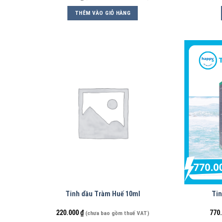
THÊM VÀO GIỎ HÀNG
Tinh dầu Tràm Huế 10ml
Tin
220.000
₫
770
(chưa bao gồm thuế VAT)