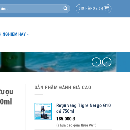
GIỎ HÀNG /
0
₫
H NGHIỆM HAY
SẢN PHẨM ĐÁNH GIÁ CAO
Rượu
00ml
Rượu vang Tigre Nergo G10
đỏ 750ml
185.000
₫
(chưa bao gồm thuế VAT)