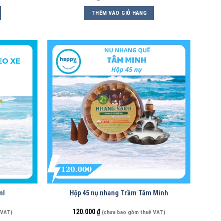
THÊM VÀO GIỎ HÀNG
ml
Hộp 45 nụ nhang Trầm Tâm Minh
120.000
₫
 VAT)
(chưa bao gồm thuế VAT)