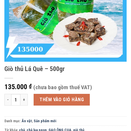
Giò thủ Lá Quê – 500gr
135.000
₫
(chưa bao gồm thuế VAT)
Giò thủ Lá Quê - 500gr số lượng
THÊM VÀO GIỎ HÀNG
Danh mục:
Ăn vặt
,
Sản phẩm mới
Từ khóa:
chả
,
chả lụa ngon
,
GẠO ÔNG CUA
,
giò thủ