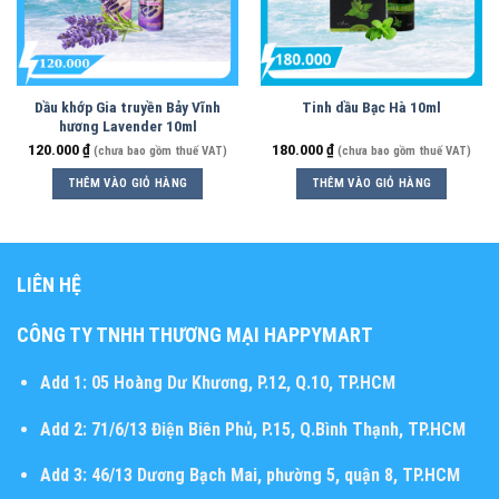
Dầu khớp Gia truyền Bảy Vĩnh
Tinh dầu Bạc Hà 10ml
hương Lavender 10ml
120.000
₫
180.000
₫
(chưa bao gồm thuế VAT)
(chưa bao gồm thuế VAT)
THÊM VÀO GIỎ HÀNG
THÊM VÀO GIỎ HÀNG
LIÊN HỆ
CÔNG TY TNHH THƯƠNG MẠI HAPPYMART
Add 1:
05 Hoàng Dư Khương, P.12, Q.10, TP.HCM
Add 2:
71/6/13 Điện Biên Phủ, P.15, Q.Bình Thạnh, TP.HCM
Add 3:
46/13 Dương Bạch Mai, phường 5, quận 8, TP.HCM