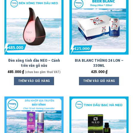
Đèn xông tinh dầu NEO – Cánh
BIA BLANC THÙNG 24 LON –
tiên vân gỗ nâu
330ML
485.000
₫
425.000
₫
(chưa bao gồm thuế VAT)
THÊM VÀO GIỎ HÀNG
THÊM VÀO GIỎ HÀNG